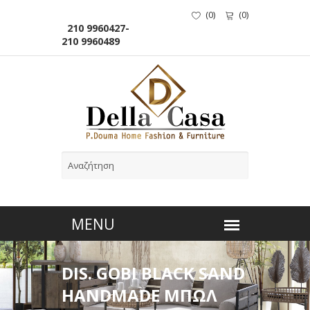
(
0
)
(
0
)
210 9960427-
210 9960489
DIS. GOBI BLACK SAND
HANDMADE ΜΠΩΛ