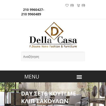
(
0
)
(
0
)
210 9960427-
210 9960489
DAY ΣΕΤ6 ΚΟΥΤΙ ΜΕ
ΚΛΙΠ ΣΑΚΟΥΛΩΝ