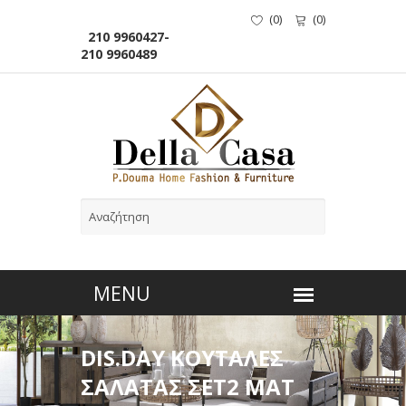
(
0
)
(
0
)
210 9960427-
210 9960489
DIS.DAY ΚΟΥΤΑΛΕΣ
ΣΑΛΑΤΑΣ ΣΕΤ2 ΜΑΤ