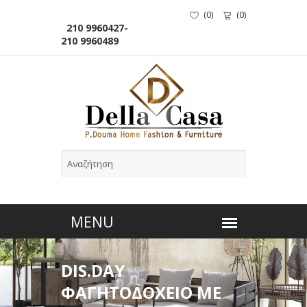
(
0
)
(
0
)
210 9960427-
210 9960489
DIS.DAY
ΦΑΓΗΤΟΔΟΧΕΙΟ ΜΕ