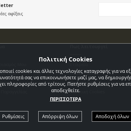
etter
έες αφίξεις
μα
Πως λειτουργεί
Πολιτική Cookies
ριασμός Μου
Εταιρεία
ποιεί cookies και άλλες τεχνολογίες καταγραφής για να 
άθι Μου
Επικοινωνια
δυνατότητά σας να επικοινωνήσετε μαζί μας, να δημιουργήσ
ένα
Όροι Χρήσης
χει πληροφορίες από τρίτους. Πατήστε ρυθμίσεις για να επι
αποδεχθείτε.
η Παραγγελίας
Πολιτική Cookies
ΠΕΡΙΣΣΟΤΕΡΑ
Ρυθμίσεις
Απόρριψη όλων
Αποδοχή όλων