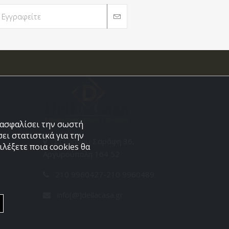
εξασφαλίσει την σωστή
ει στατιστικά για την
Στεφάνου Σαράφη 36,
λέξετε ποια cookies θα
Αργυρούπολη 164 52
210 9960427-210 9960489
info[@]dellacasa.gr