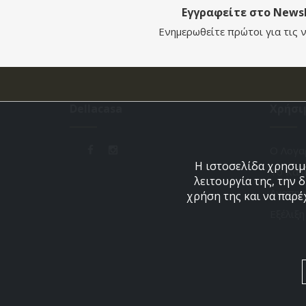
Εγγραφείτε στο Newsl
Ενημερωθείτε πρώτοι για τις ν
Dellacasa
Χρήσι
Ο Λογα
Η ιστοσελίδα χρησιμο
Το Καλ
λειτουργία της, την 
Αγαπημ
χρήση της και να παρέ
Εξέλιξ