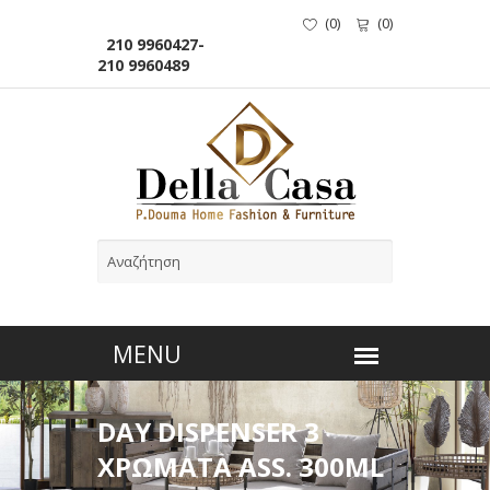
(
0
)
(
0
)
210 9960427-
210 9960489
DAY DISPENSER 3
ΧΡΩΜΑΤΑ ASS. 300ML