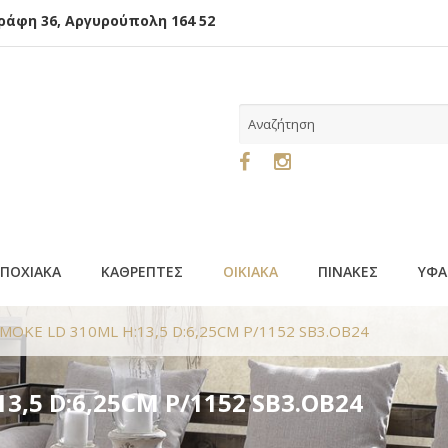
φη 36, Αργυρούπολη 164 52
ΕΠΟΧΙΑΚΑ
ΚΑΘΡΕΠΤΕΣ
ΟΙΚΙΑΚΑ
ΠΙΝΑΚΕΣ
ΥΦΑ
 SMOKE LD 310ML H:13,5 D:6,25CM P/1152 SB3.OB24
13,5 D:6,25CM P/1152 SB3.OB24