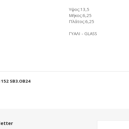
Υψος:13,5
Μήκος:6,25
Πλάτος:6,25
ΓΥΑΛΙ - GLASS
/1152 SB3.OB24
etter