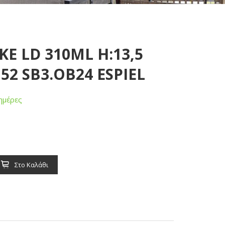
KE LD 310ML H:13,5
52 SB3.OB24 ESPIEL
ημέρες
Στο Καλάθι