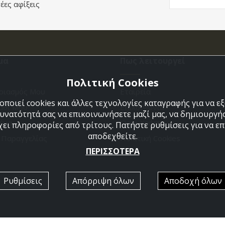
έες αφίξεις
μα
Πως λειτουργεί
Πολιτική Cookies
ριασμός Μου
Εταιρεία
ποιεί cookies και άλλες τεχνολογίες καταγραφής για να 
άθι Μου
Επικοινωνια
δυνατότητά σας να επικοινωνήσετε μαζί μας, να δημιουργήσ
ένα
Όροι Χρήσης
χει πληροφορίες από τρίτους. Πατήστε ρυθμίσεις για να επι
αποδεχθείτε.
η Παραγγελίας
Πολιτική Cookies
ΠΕΡΙΣΣΟΤΕΡΑ
Ρυθμίσεις
Απόρριψη όλων
Αποδοχή όλων