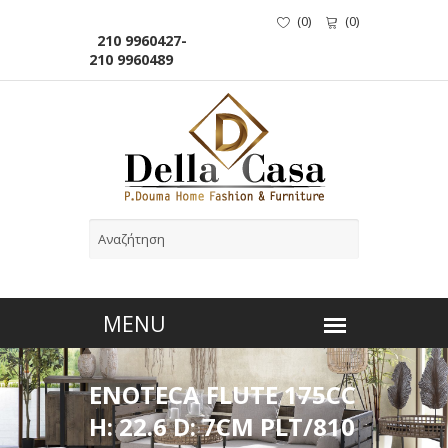
(
0
)
(
0
)
210 9960427-
210 9960489
ENOTECA FLUTE 175CC
H: 22.6 D: 7CM PLT/810