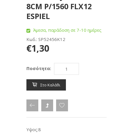
8CM P/1560 FLX12
ESPIEL
Άμεσα, παράδοση σε 7-10 ημέρες
Κωδ.: SP52456K12
€1,30
Ποσότητα:
Στο Καλάθι
Υψος:8