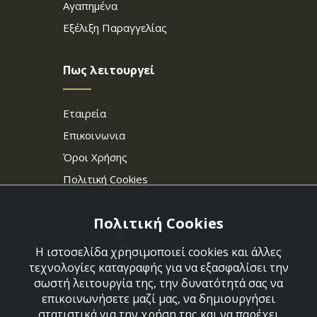
Αγαπημένα
Εξέλιξη Παραγγελίας
Πως λειτουργεί
Εταιρεία
Επικοινωνια
Όροι Χρήσης
Πολιτική Cookies
Πολιτική Cookies
Η ιστοσελίδα χρησιμοποιεί cookies και άλλες
τεχνολογίες καταγραφής για να εξασφαλίσει την
σωστή λειτουργία της, την δυνατότητά σας να
επικοινωνήσετε μαζί μας, να δημιουργήσει
Στεφάνου Σαράφη 36,
στατιστικά για την χρήση της και να παρέχει