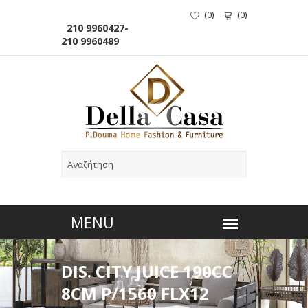
(
0
)
(
0
)
210 9960427-
210 9960489
DIS. CITY JUICE 190CC
8CM P/1560 FLX12