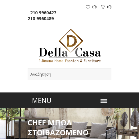
(
0
)
(
0
)
210 9960427-
210 9960489
CHEF ΜΠΩΛ
ΣΤΟΙΒΑΖΟΜΕΝΟ