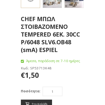
CHEF ΜΠΩΛ
ΣΤΟΙΒΑΖΟΜΕΝΟ
TEMPERED 6ΕΚ. 30CC
P/6048 SLV6.OB48
(smA) ESPIEL
Άμεσα, παράδοση σε 7-10 ημέρες
Κωδ.: SP53713K48
€1,50
Ποσότητα:
Στο Καλάθι