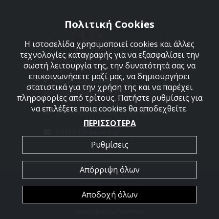
Πολιτική Cookies
Η ιστοσελίδα χρησιμοποιεί cookies και άλλες
τεχνολογίες καταγραφής για να εξασφαλίσει την
σωστή λειτουργία της, την δυνατότητά σας να
επικοινωνήσετε μαζί μας, να δημιουργήσει
Στεφάνου Σαράφη 36,
στατιστικά για την χρήση της και να παρέχει
Αργυρούπολη 164 52
πληροφορίες από τρίτους. Πατήστε ρυθμίσεις για
να επιλέξετε ποια cookies θα αποδεχθείτε.
210 9960427-210 9960489
ΠΕΡΙΣΣΟΤΕΡΑ
info[@]dellacasa.gr
Ρυθμίσεις
Απόρριψη όλων
2026 @ All Rights Reserved - Dellacasa
Αποδοχή όλων
Developed by
PowerSite