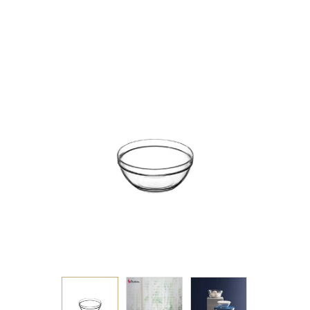
TEMPERED 6ΕΚ. 30CC
P/6048 SLV6.OB48
(smA)