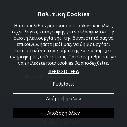
Πολιτική Cookies
Η ιστοσελίδα χρησιμοποιεί cookies και άλλες
τεχνολογίες καταγραφής για να εξασφαλίσει την
σωστή λειτουργία της, την δυνατότητά σας να
επικοινωνήσετε μαζί μας, να δημιουργήσει
Στεφάνου Σαράφη 36,
στατιστικά για την χρήση της και να παρέχει
Αργυρούπολη 164 52
πληροφορίες από τρίτους. Πατήστε ρυθμίσεις για
να επιλέξετε ποια cookies θα αποδεχθείτε.
210 9960427-210 9960489
ΠΕΡΙΣΣΟΤΕΡΑ
info[@]dellacasa.gr
Ρυθμίσεις
Απόρριψη όλων
2026 @ All Rights Reserved - Dellacasa
Αποδοχή όλων
Developed by
PowerSite