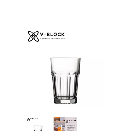
TEMPERED LD 355CC
12.2CM P/864
GB6.OB24…