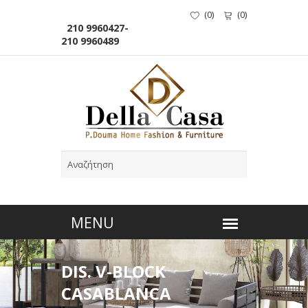
(
0
)
(
0
)
210 9960427-
210 9960489
DIS. V-BLOCK
CASABLANCA