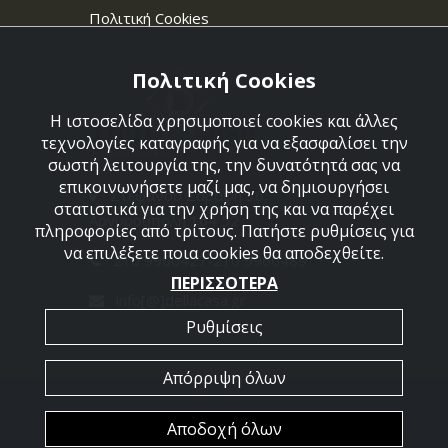
Πολιτική Cookies
Πολιτική Cookies
Η ιστοσελίδα χρησιμοποιεί cookies και άλλες
τεχνολογίες καταγραφής για να εξασφαλίσει την
σωστή λειτουργία της, την δυνατότητά σας να
επικοινωνήσετε μαζί μας, να δημιουργήσει
Στεφάνου Σαράφη 36,
στατιστικά για την χρήση της και να παρέχει
Αργυρούπολη 164 52
πληροφορίες από τρίτους. Πατήστε ρυθμίσεις για
να επιλέξετε ποια cookies θα αποδεχθείτε.
210 9960427-210 9960489
ΠΕΡΙΣΣΟΤΕΡΑ
info[@]dellacasa.gr
Ρυθμίσεις
Απόρριψη όλων
2026 @ All Rights Reserved - Dellacasa
Αποδοχή όλων