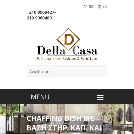
(
0
)
(
0
)
210 9960427-
210 9960489
CHAFFING DISH ΜΕ
ΒΑΣΗ ΣΤΗΡ. ΚΑΠ. ΚΑΙ