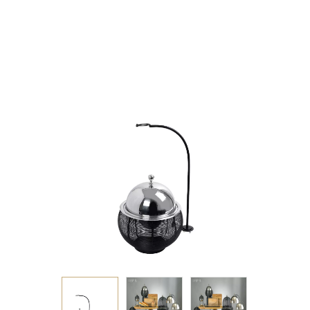
ΔΙΠΛΟ ΔΟΧΕΙΟ SS/
ΑΛΟΥΜ/ΣΙΔΗΡ.
ΜΑΥΡΟ 1500ML GEL
WAX 25Χ25Χ30-49ΕΚ