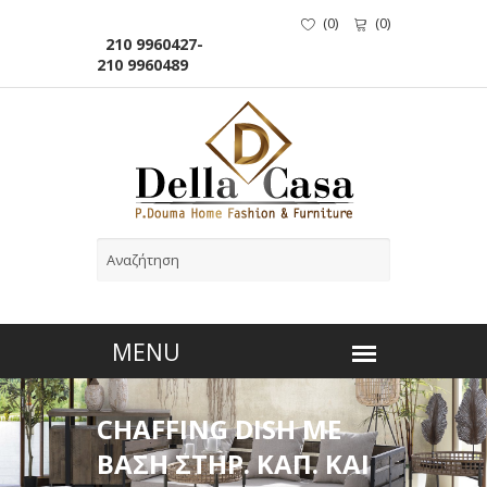
(
0
)
(
0
)
210 9960427-
210 9960489
CHAFFING DISH ΜΕ
ΒΑΣΗ ΣΤΗΡ. ΚΑΠ. ΚΑΙ