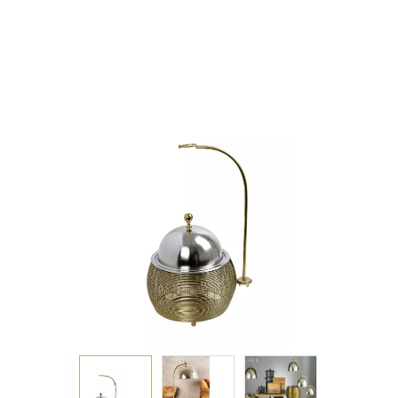
ΔΙΠΛΟ ΔΟΧΕΙΟ SS/
ΑΛΟΥΜ/ΣΙΔΗΡ. ΧΡΥΣΟ
2500ML GEL WAX
30Χ30Χ33-55ΕΚ