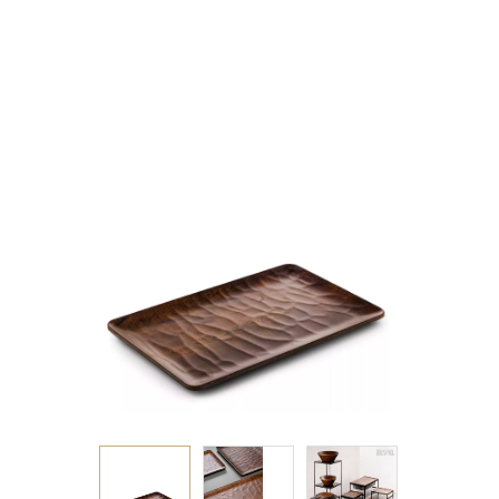
53Χ32,5ΕΚ.