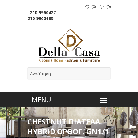
(
0
)
(
0
)
210 9960427-
210 9960489
CHESTNUT ΠΙΑΤΕΛΑ
HYBRID ΟΡΘΟΓ. GN1/1