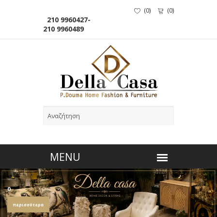
(
0
)
(
0
)
210 9960427-
210 9960489
0
περισσότερα