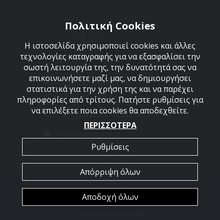
Πολιτική Cookies
Η ιστοσελίδα χρησιμοποιεί cookies και άλλες
τεχνολογίες καταγραφής για να εξασφαλίσει την
σωστή λειτουργία της, την δυνατότητά σας να
επικοινωνήσετε μαζί μας, να δημιουργήσει
Στεφάνου Σαράφη 36,
στατιστικά για την χρήση της και να παρέχει
Αργυρούπολη 164 52
πληροφορίες από τρίτους. Πατήστε ρυθμίσεις για
να επιλέξετε ποια cookies θα αποδεχθείτε.
210 9960427-210 9960489
ΠΕΡΙΣΣΟΤΕΡΑ
info[@]dellacasa.gr
Ρυθμίσεις
Απόρριψη όλων
2026 @ All Rights Reserved - Dellacasa
Αποδοχή όλων
Developed by
PowerSite