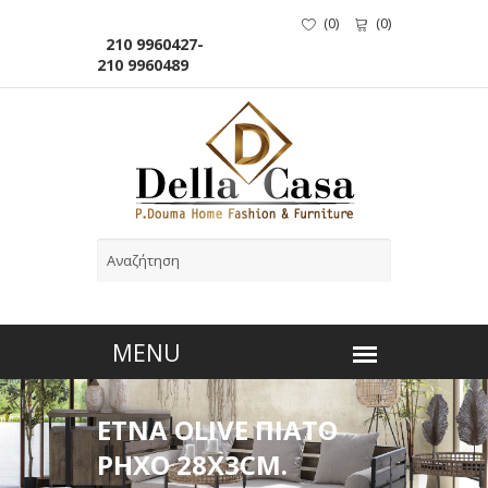
(
0
)
(
0
)
210 9960427-
210 9960489
ETNA OLIVE ΠΙΑΤΟ
ΡΗΧΟ 28X3CM.