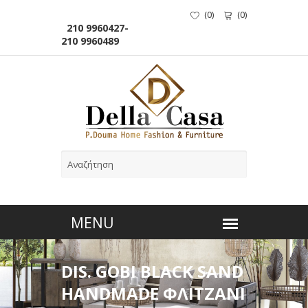
(
0
)
(
0
)
210 9960427-
210 9960489
DIS. GOBI BLACK SAND
HANDMADE ΦΛΙΤΖΑΝΙ