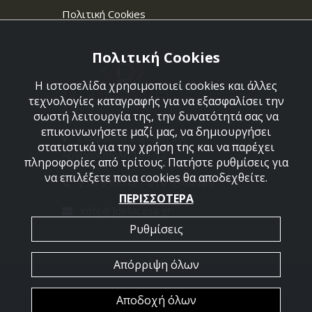
Πολιτική Cookies
Πολιτική Cookies
Η ιστοσελίδα χρησιμοποιεί cookies και άλλες
τεχνολογίες καταγραφής για να εξασφαλίσει την
σωστή λειτουργία της, την δυνατότητά σας να
επικοινωνήσετε μαζί μας, να δημιουργήσει
Στεφάνου Σαράφη 36,
στατιστικά για την χρήση της και να παρέχει
Αργυρούπολη 164 52
πληροφορίες από τρίτους. Πατήστε ρυθμίσεις για
να επιλέξετε ποια cookies θα αποδεχθείτε.
210 9960427-210 9960489
ΠΕΡΙΣΣΟΤΕΡΑ
info[@]dellacasa.gr
Ρυθμίσεις
Απόρριψη όλων
2026 @ All Rights Reserved - Dellacasa
Αποδοχή όλων