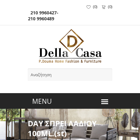
(
0
)
(
0
)
210 9960427-
210 9960489
DAY ΣΠΡΕΙ ΛΑΔΙΟΥ
100ML.(st)