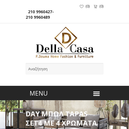
(
0
)
(
0
)
210 9960427-
210 9960489
DAY ΜΠΩΛ TAPAS
ΣΕΤ4 ΜΕ 4 ΧΡΩΜΑΤΑ