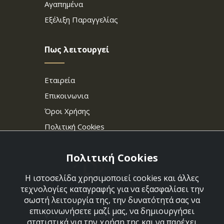
Αγαπημένα
Εξέλιξη Παραγγελίας
Πως λειτουργεί
Εταιρεία
Επικοινωνια
Όροι Χρήσης
Πολιτική Cookies
Πολιτική Cookies
Η ιστοσελίδα χρησιμοποιεί cookies και άλλες
τεχνολογίες καταγραφής για να εξασφαλίσει την
σωστή λειτουργία της, την δυνατότητά σας να
επικοινωνήσετε μαζί μας, να δημιουργήσει
Στεφάνου Σαράφη 36,
στατιστικά για την χρήση της και να παρέχει