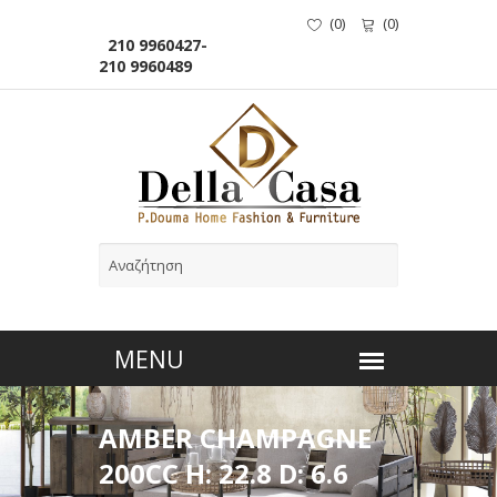
(
0
)
(
0
)
210 9960427-
210 9960489
AMBER CHAMPAGNE
200CC H: 22.8 D: 6.6