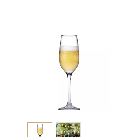
P/672 GB6.OB24. (smA)