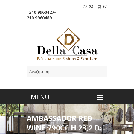
(
0
)
(
0
)
210 9960427-
210 9960489
AMBASSADOR RED
WINE 790CC H:23,2 D: