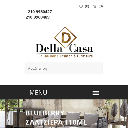
(
0
)
(
0
)
210 9960427-
210 9960489
BLUEBERRY
ΣΑΛΤΣΙΕΡΑ 110ML