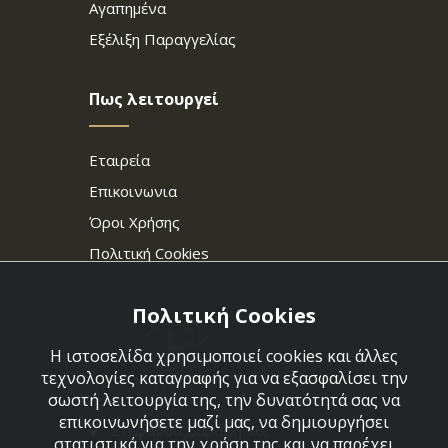
Αγαπημένα
Εξέλιξη Παραγγελίας
Πως λειτουργεί
Εταιρεία
Επικοινωνια
Όροι Χρήσης
Πολιτική Cookies
Πολιτική Cookies
Η ιστοσελίδα χρησιμοποιεί cookies και άλλες
τεχνολογίες καταγραφής για να εξασφαλίσει την
σωστή λειτουργία της, την δυνατότητά σας να
επικοινωνήσετε μαζί μας, να δημιουργήσει
Στεφάνου Σαράφη 36,
στατιστικά για την χρήση της και να παρέχει