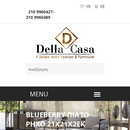
(
0
)
(
0
)
210 9960427-
210 9960489
BLUEBERRY ΠΙΑΤΟ
ΡΗΧΟ 21Χ21Χ2ΕΚ