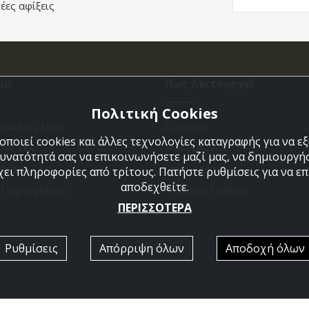
έες αφίξεις
μα
Πως λειτουργεί
Πολιτική Cookies
ριασμός Μου
Εταιρεία
ποιεί cookies και άλλες τεχνολογίες καταγραφής για να 
άθι Μου
Επικοινωνια
δυνατότητά σας να επικοινωνήσετε μαζί μας, να δημιουργήσ
ένα
Όροι Χρήσης
χει πληροφορίες από τρίτους. Πατήστε ρυθμίσεις για να επι
αποδεχθείτε.
η Παραγγελίας
Πολιτική Cookies
ΠΕΡΙΣΣΟΤΕΡΑ
Ρυθμίσεις
Απόρριψη όλων
Αποδοχή όλων