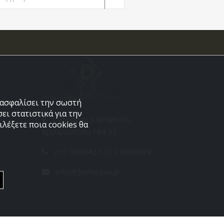
εξασφαλίσει την σωστή
ει στατιστικά για την
Στεφάνου Σαράφη 36,
λέξετε ποια cookies θα
Αργυρούπολη 164 52
210 9960427-210 9960489
info[@]dellacasa.gr