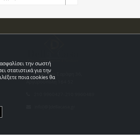
εξασφαλίσει την σωστή
ει στατιστικά για την
Στεφάνου Σαράφη 36,
λέξετε ποια cookies θα
Αργυρούπολη 164 52
210 9960427-210 9960489
info[@]dellacasa.gr