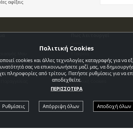
έες αφίξεις
μα
Πως λειτουργεί
Πολιτική Cookies
ριασμός Μου
Εταιρεία
ποιεί cookies και άλλες τεχνολογίες καταγραφής για να 
άθι Μου
Επικοινωνια
δυνατότητά σας να επικοινωνήσετε μαζί μας, να δημιουργήσ
ένα
Όροι Χρήσης
χει πληροφορίες από τρίτους. Πατήστε ρυθμίσεις για να επι
αποδεχθείτε.
η Παραγγελίας
Πολιτική Cookies
ΠΕΡΙΣΣΟΤΕΡΑ
Ρυθμίσεις
Απόρριψη όλων
Αποδοχή όλων