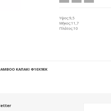
Υψος:9,5
Μήκος:11,7
Πλάτος:10
BAMBOO ΚΑΠΑΚΙ Φ10Χ9ΕΚ
etter