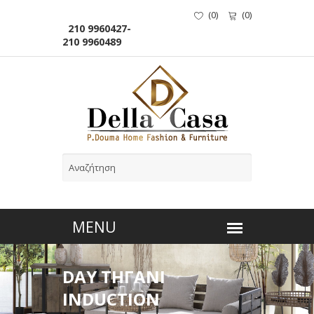
(
0
)
(
0
)
210 9960427-
210 9960489
DAY ΤΗΓΑΝΙ
INDUCTION