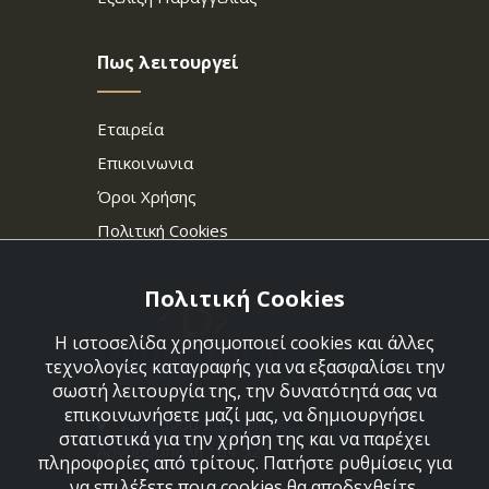
Πως λειτουργεί
Εταιρεία
Επικοινωνια
Όροι Χρήσης
Πολιτική Cookies
Πολιτική Cookies
Η ιστοσελίδα χρησιμοποιεί cookies και άλλες
τεχνολογίες καταγραφής για να εξασφαλίσει την
σωστή λειτουργία της, την δυνατότητά σας να
επικοινωνήσετε μαζί μας, να δημιουργήσει
Στεφάνου Σαράφη 36,
στατιστικά για την χρήση της και να παρέχει
Αργυρούπολη 164 52
πληροφορίες από τρίτους. Πατήστε ρυθμίσεις για
να επιλέξετε ποια cookies θα αποδεχθείτε.