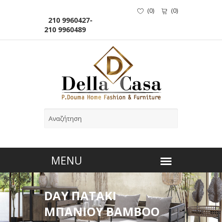
(
0
)
(
0
)
210 9960427-
210 9960489
DAY ΠΑΤΑΚΙ
ΜΠΑΝΙΟΥ BAMBOO