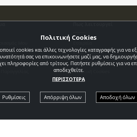
μα
Πως λειτουργεί
Πολιτική Cookies
ριασμός Μου
Εταιρεία
ποιεί cookies και άλλες τεχνολογίες καταγραφής για να 
άθι Μου
Επικοινωνια
δυνατότητά σας να επικοινωνήσετε μαζί μας, να δημιουργήσ
ένα
Όροι Χρήσης
χει πληροφορίες από τρίτους. Πατήστε ρυθμίσεις για να επι
αποδεχθείτε.
η Παραγγελίας
Πολιτική Cookies
ΠΕΡΙΣΣΟΤΕΡΑ
Ρυθμίσεις
Απόρριψη όλων
Αποδοχή όλων