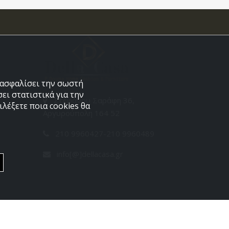
εξασφαλίσει την σωστή
ει στατιστικά για την
Στεφάνου Σαράφη 36,
λέξετε ποια cookies θα
Αργυρούπολη 164 52
210 9960427-210 9960489
info[@]dellacasa.gr
Developed by
PowerSite