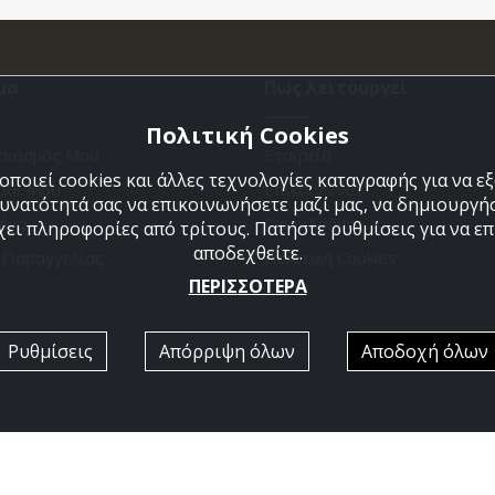
μα
Πως λειτουργεί
Πολιτική Cookies
ριασμός Μου
Εταιρεία
ποιεί cookies και άλλες τεχνολογίες καταγραφής για να 
άθι Μου
Επικοινωνια
δυνατότητά σας να επικοινωνήσετε μαζί μας, να δημιουργήσ
ένα
Όροι Χρήσης
χει πληροφορίες από τρίτους. Πατήστε ρυθμίσεις για να επι
αποδεχθείτε.
η Παραγγελίας
Πολιτική Cookies
ΠΕΡΙΣΣΟΤΕΡΑ
Ρυθμίσεις
Απόρριψη όλων
Αποδοχή όλων