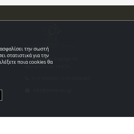
εξασφαλίσει την σωστή
ει στατιστικά για την
Στεφάνου Σαράφη 36,
λέξετε ποια cookies θα
Αργυρούπολη 164 52
210 9960427-210 9960489
info[@]dellacasa.gr
Developed by
PowerSite