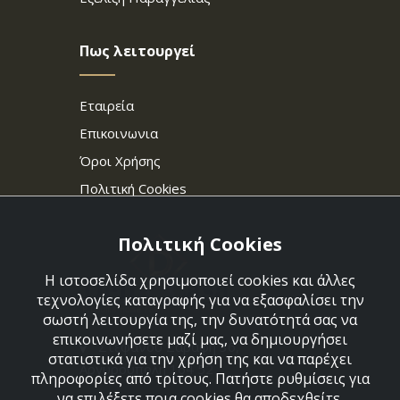
Πως λειτουργεί
Εταιρεία
Επικοινωνια
Όροι Χρήσης
Πολιτική Cookies
Πολιτική Cookies
Η ιστοσελίδα χρησιμοποιεί cookies και άλλες
τεχνολογίες καταγραφής για να εξασφαλίσει την
σωστή λειτουργία της, την δυνατότητά σας να
επικοινωνήσετε μαζί μας, να δημιουργήσει
Στεφάνου Σαράφη 36,
στατιστικά για την χρήση της και να παρέχει
Αργυρούπολη 164 52
πληροφορίες από τρίτους. Πατήστε ρυθμίσεις για
να επιλέξετε ποια cookies θα αποδεχθείτε.