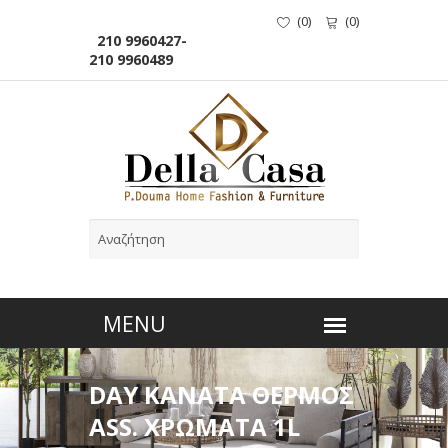
(
0
)
(
0
)
210 9960427-
210 9960489
DAY ΚΑΝΑΤΑ ΘΕΡΜΟΣ
ASS. ΧΡΩΜΑΤΑ 1L