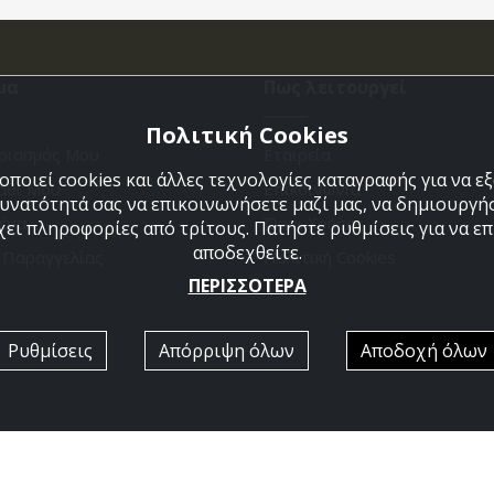
μα
Πως λειτουργεί
Πολιτική Cookies
ριασμός Μου
Εταιρεία
ποιεί cookies και άλλες τεχνολογίες καταγραφής για να 
άθι Μου
Επικοινωνια
δυνατότητά σας να επικοινωνήσετε μαζί μας, να δημιουργήσ
ένα
Όροι Χρήσης
χει πληροφορίες από τρίτους. Πατήστε ρυθμίσεις για να επι
αποδεχθείτε.
η Παραγγελίας
Πολιτική Cookies
ΠΕΡΙΣΣΟΤΕΡΑ
Ρυθμίσεις
Απόρριψη όλων
Αποδοχή όλων