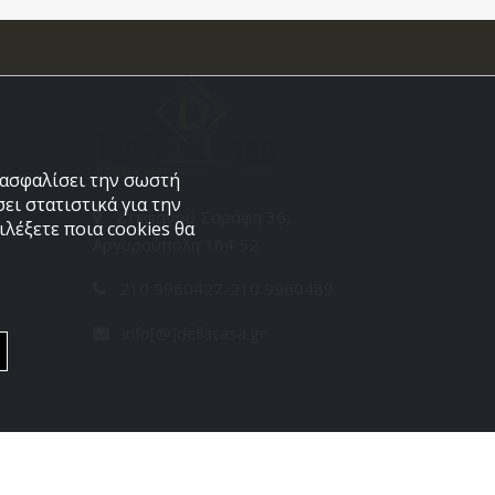
εξασφαλίσει την σωστή
ει στατιστικά για την
Στεφάνου Σαράφη 36,
λέξετε ποια cookies θα
Αργυρούπολη 164 52
210 9960427-210 9960489
info[@]dellacasa.gr
Developed by
PowerSite