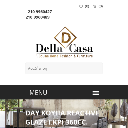
(
0
)
(
0
)
210 9960427-
210 9960489
DAY ΚΟΥΠΑ REACTIVE
GLAZE ΓΚΡΙ 360CC.