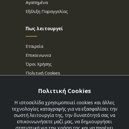
Αγαπημένα
Εξέλιξη Παραγγελίας
Πως λειτουργεί
Εταιρεία
Επικοινωνια
Όροι Χρήσης
Πολιτική Cookies
Πολιτική Cookies
Η ιστοσελίδα χρησιμοποιεί cookies και άλλες
τεχνολογίες καταγραφής για να εξασφαλίσει την
σωστή λειτουργία της, την δυνατότητά σας να
επικοινωνήσετε μαζί μας, να δημιουργήσει
Στεφάνου Σαράφη 36,
στατιστικά για την χρήση της και να παρέχει