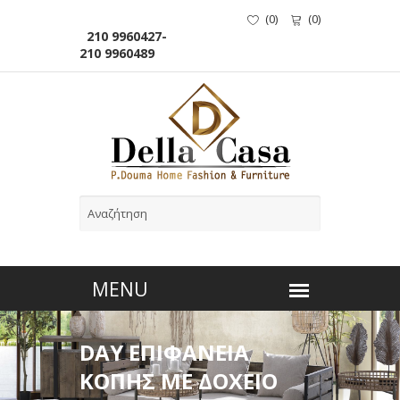
(
0
)
(
0
)
210 9960427-
210 9960489
DAY ΕΠΙΦΑΝΕΙΑ
ΚΟΠΗΣ ΜΕ ΔΟΧΕΙΟ