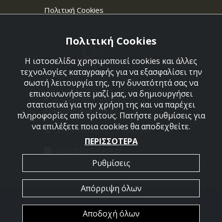
Πολιτική Cookies
Πολιτική Cookies
Η ιστοσελίδα χρησιμοποιεί cookies και άλλες
τεχνολογίες καταγραφής για να εξασφαλίσει την
σωστή λειτουργία της, την δυνατότητά σας να
επικοινωνήσετε μαζί μας, να δημιουργήσει
Στεφάνου Σαράφη 36,
στατιστικά για την χρήση της και να παρέχει
Αργυρούπολη 164 52
πληροφορίες από τρίτους. Πατήστε ρυθμίσεις για
να επιλέξετε ποια cookies θα αποδεχθείτε.
210 9960427-210 9960489
ΠΕΡΙΣΣΟΤΕΡΑ
info[@]dellacasa.gr
Ρυθμίσεις
Απόρριψη όλων
2026 @ All Rights Reserved - Dellacasa
Αποδοχή όλων