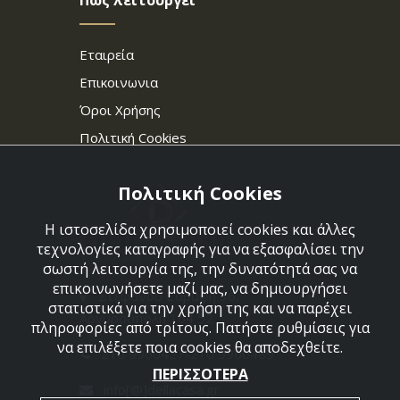
Πως λειτουργεί
Εταιρεία
Επικοινωνια
Όροι Χρήσης
Πολιτική Cookies
Πολιτική Cookies
Η ιστοσελίδα χρησιμοποιεί cookies και άλλες
τεχνολογίες καταγραφής για να εξασφαλίσει την
σωστή λειτουργία της, την δυνατότητά σας να
επικοινωνήσετε μαζί μας, να δημιουργήσει
Στεφάνου Σαράφη 36,
στατιστικά για την χρήση της και να παρέχει
Αργυρούπολη 164 52
πληροφορίες από τρίτους. Πατήστε ρυθμίσεις για
να επιλέξετε ποια cookies θα αποδεχθείτε.
210 9960427-210 9960489
ΠΕΡΙΣΣΟΤΕΡΑ
info[@]dellacasa.gr