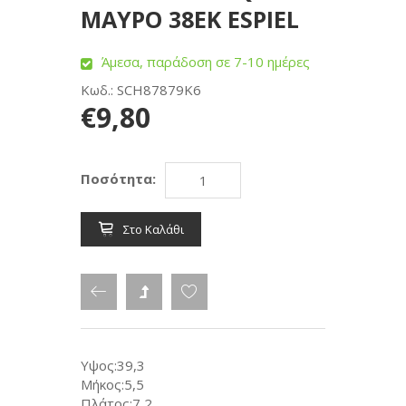
ΜΑΥΡΟ 38EK ESPIEL
Άμεσα, παράδοση σε 7-10 ημέρες
Κωδ.: SCH87879K6
€9,80
Ποσότητα:
Στο Καλάθι
Υψος:39,3
Μήκος:5,5
Πλάτος:7,2