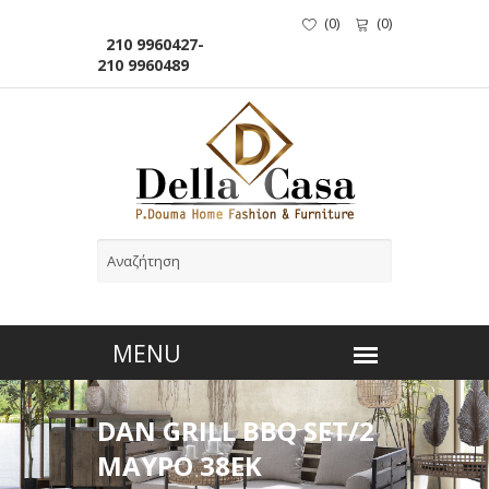
(
0
)
(
0
)
210 9960427-
210 9960489
DAN GRILL BBQ SET/2
ΜΑΥΡΟ 38EK