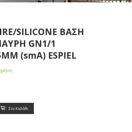
RE/SILICONE ΒΑΣΗ
ΑΥΡΗ GN1/1
5ΜΜ (smA) ESPIEL
ημέρες
Στο Καλάθι