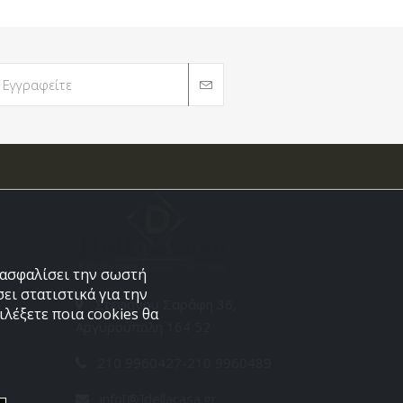
εξασφαλίσει την σωστή
ει στατιστικά για την
Στεφάνου Σαράφη 36,
λέξετε ποια cookies θα
Αργυρούπολη 164 52
210 9960427-210 9960489
info[@]dellacasa.gr