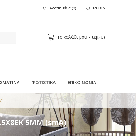
Αγαπημένα
(
0
)
Ταμείο
Το καλάθι μου
- τεμ.(
0
)
ΣΜΑΤΙΝΑ
ΦΩΤΙΣΤΙΚΑ
ΕΠΙΚΟΙΝΩΝΙΑ
)
,5Χ8EK 5ΜΜ (smA)