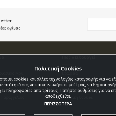
etter
έες αφίξεις
μα
Πως λειτουργεί
Πολιτική Cookies
ριασμός Μου
Εταιρεία
ποιεί cookies και άλλες τεχνολογίες καταγραφής για να 
άθι Μου
Επικοινωνια
δυνατότητά σας να επικοινωνήσετε μαζί μας, να δημιουργήσ
ένα
Όροι Χρήσης
χει πληροφορίες από τρίτους. Πατήστε ρυθμίσεις για να επι
αποδεχθείτε.
η Παραγγελίας
Πολιτική Cookies
ΠΕΡΙΣΣΟΤΕΡΑ