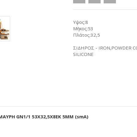
Υψος:8
Μήκος:53
Πλάτος:32,5
ΣΙΔΗΡΟΣ - IRON,POWDER C
SILICONE
ΜΑΥΡΗ GN1/1 53Χ32,5Χ8EK 5ΜΜ (smA)