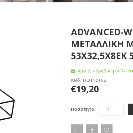
ADVANCED-WI
ΜΕΤΑΛΛΙΚΗ Μ
53Χ32,5Χ8EK 
Άμεσα, παράδοση σε 7-10 
Κωδ.: HOT1510S
€19,20
Ποσότητα: