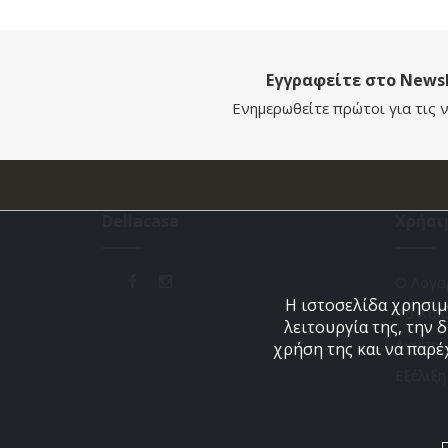
Εγγραφείτε στο Newsl
Ενημερωθείτε πρώτοι για τις ν
Dellacasa
Χρήσι
Ο Λογα
Η ιστοσελίδα χρησιμο
Το Καλ
λειτουργία της, την 
Αγαπημ
χρήση της και να παρέ
Εξέλιξ