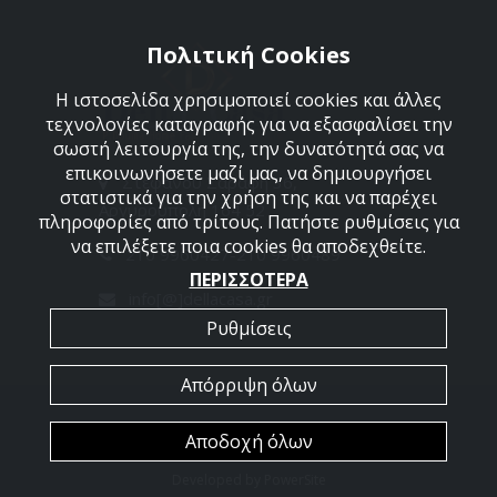
Πολιτική Cookies
Η ιστοσελίδα χρησιμοποιεί cookies και άλλες
τεχνολογίες καταγραφής για να εξασφαλίσει την
σωστή λειτουργία της, την δυνατότητά σας να
επικοινωνήσετε μαζί μας, να δημιουργήσει
Στεφάνου Σαράφη 36,
στατιστικά για την χρήση της και να παρέχει
Αργυρούπολη 164 52
πληροφορίες από τρίτους. Πατήστε ρυθμίσεις για
να επιλέξετε ποια cookies θα αποδεχθείτε.
210 9960427-210 9960489
ΠΕΡΙΣΣΟΤΕΡΑ
info[@]dellacasa.gr
Ρυθμίσεις
Απόρριψη όλων
2026 @ All Rights Reserved - Dellacasa
Αποδοχή όλων
Developed by
PowerSite