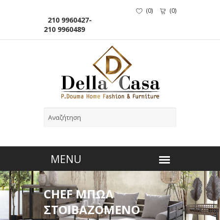
(
0
)
(
0
)
210 9960427-
210 9960489
CHEF ΜΠΩΛ
ΣΤΟΙΒΑΖΟΜΕΝΟ