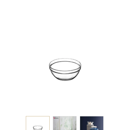
TEMPERED 6ΕΚ. 30CC
P/7344 FLX24 (sm)