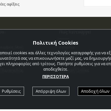
έες αφίξεις
μα
Πως λειτουργεί
Πολιτική Cookies
ριασμός Μου
Εταιρεία
ποιεί cookies και άλλες τεχνολογίες καταγραφής για να 
άθι Μου
Επικοινωνια
δυνατότητά σας να επικοινωνήσετε μαζί μας, να δημιουργήσ
ένα
Όροι Χρήσης
χει πληροφορίες από τρίτους. Πατήστε ρυθμίσεις για να επι
αποδεχθείτε.
η Παραγγελίας
Πολιτική Cookies
ΠΕΡΙΣΣΟΤΕΡΑ
Ρυθμίσεις
Απόρριψη όλων
Αποδοχή όλων