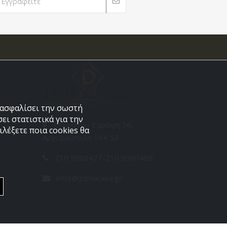
εξασφαλίσει την σωστή
ει στατιστικά για την
Στεφάνου Σαράφη 36,
λέξετε ποια cookies θα
Αργυρούπολη 164 52
210 9960427-210 9960489
info[@]dellacasa.gr