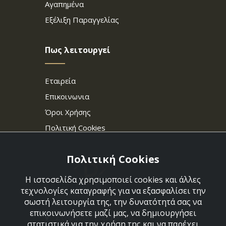
Αγαπημένα
Εξέλιξη Παραγγελίας
Πως λειτουργεί
Εταιρεία
Επικοινωνια
Όροι Χρήσης
Πολιτική Cookies
Πολιτική Cookies
Η ιστοσελίδα χρησιμοποιεί cookies και άλλες
τεχνολογίες καταγραφής για να εξασφαλίσει την
σωστή λειτουργία της, την δυνατότητά σας να
επικοινωνήσετε μαζί μας, να δημιουργήσει
Στεφάνου Σαράφη 36,
στατιστικά για την χρήση της και να παρέχει