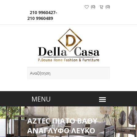
(
0
)
(
0
)
210 9960427-
210 9960489
AZTEC ΠΙΑΤΟ ΒΑΘΥ
ΑΝΑΓΛΥΦΟ ΛΕΥΚΟ