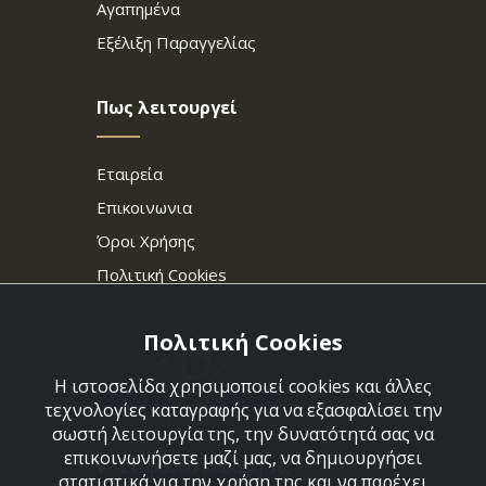
Αγαπημένα
Εξέλιξη Παραγγελίας
Πως λειτουργεί
Εταιρεία
Επικοινωνια
Όροι Χρήσης
Πολιτική Cookies
Πολιτική Cookies
Η ιστοσελίδα χρησιμοποιεί cookies και άλλες
τεχνολογίες καταγραφής για να εξασφαλίσει την
σωστή λειτουργία της, την δυνατότητά σας να
επικοινωνήσετε μαζί μας, να δημιουργήσει
Στεφάνου Σαράφη 36,
στατιστικά για την χρήση της και να παρέχει