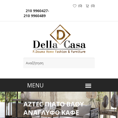
(
0
)
(
0
)
210 9960427-
210 9960489
AZTEC ΠΙΑΤΟ ΒΑΘΥ
ΑΝΑΓΛΥΦΟ ΚΑΦΕ