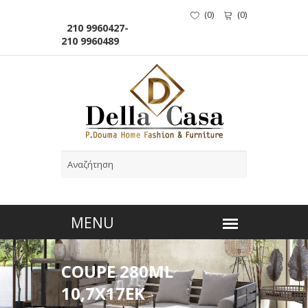
(
0
)
(
0
)
210 9960427-
210 9960489
COUPE 280ML
10,7X17ΕΚ