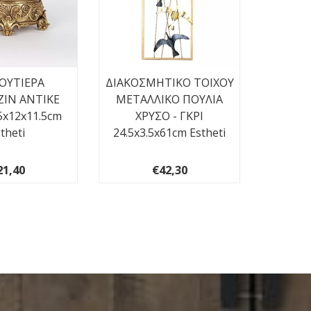
ΟΥΤΙΕΡΑ
ΔΙΑΚΟΣΜΗΤΙΚΟ ΤΟΙΧΟΥ
ΠΙΝΑ
ΖΙΝ ΑΝΤΙΚΕ
ΜΕΤΑΛΛΙΚΟ ΠΟΥΛΙΑ
ΚΑΡΑΒΙ
5x12x11.5cm
ΧΡΥΣΟ - ΓΚΡΙ
theti
24.5x3.5x61cm Estheti
21,40
€42,30