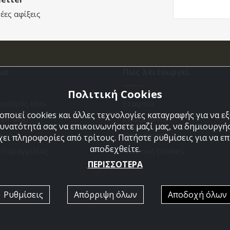
έες αφίξεις
μα
Πως λειτουργεί
Πολιτική Cookies
ριασμός Μου
Εταιρεία
ποιεί cookies και άλλες τεχνολογίες καταγραφής για να 
άθι Μου
Επικοινωνια
δυνατότητά σας να επικοινωνήσετε μαζί μας, να δημιουργήσ
ένα
Όροι Χρήσης
χει πληροφορίες από τρίτους. Πατήστε ρυθμίσεις για να επι
αποδεχθείτε.
η Παραγγελίας
Πολιτική Cookies
ΠΕΡΙΣΣΟΤΕΡΑ
Ρυθμίσεις
Απόρριψη όλων
Αποδοχή όλων