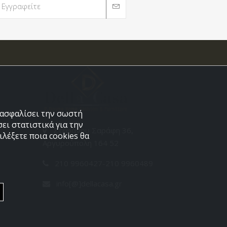
εξασφαλίσει την σωστή
ει στατιστικά για την
Στεφάνου Σαράφη 36,
λέξετε ποια cookies θα
Αργυρούπολη 164 52
210 9960427-210 9960489
info[@]dellacasa.gr