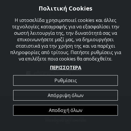
Πολιτική Cookies
Η ιστοσελίδα χρησιμοποιεί cookies και άλλες
τεχνολογίες καταγραφής για να εξασφαλίσει την
σωστή λειτουργία της, την δυνατότητά σας να
επικοινωνήσετε μαζί μας, να δημιουργήσει
Στεφάνου Σαράφη 36,
στατιστικά για την χρήση της και να παρέχει
Αργυρούπολη 164 52
πληροφορίες από τρίτους. Πατήστε ρυθμίσεις για
να επιλέξετε ποια cookies θα αποδεχθείτε.
210 9960427-210 9960489
ΠΕΡΙΣΣΟΤΕΡΑ
info[@]dellacasa.gr
Ρυθμίσεις
Απόρριψη όλων
2026 @ All Rights Reserved - Dellacasa
Αποδοχή όλων
Developed by
PowerSite