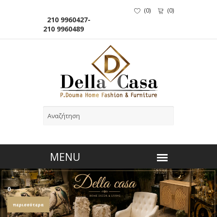
(
0
)
(
0
)
210 9960427-
210 9960489
0
περισσότερα