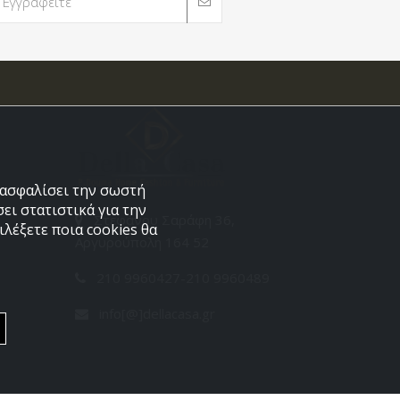
εξασφαλίσει την σωστή
ει στατιστικά για την
Στεφάνου Σαράφη 36,
λέξετε ποια cookies θα
Αργυρούπολη 164 52
210 9960427-210 9960489
info[@]dellacasa.gr