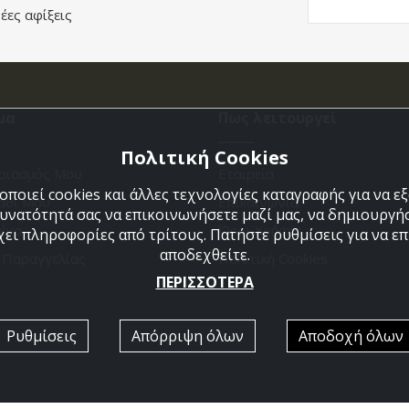
έες αφίξεις
μα
Πως λειτουργεί
Πολιτική Cookies
ριασμός Μου
Εταιρεία
ποιεί cookies και άλλες τεχνολογίες καταγραφής για να 
άθι Μου
Επικοινωνια
δυνατότητά σας να επικοινωνήσετε μαζί μας, να δημιουργήσ
ένα
Όροι Χρήσης
χει πληροφορίες από τρίτους. Πατήστε ρυθμίσεις για να επι
αποδεχθείτε.
η Παραγγελίας
Πολιτική Cookies
ΠΕΡΙΣΣΟΤΕΡΑ
Ρυθμίσεις
Απόρριψη όλων
Αποδοχή όλων