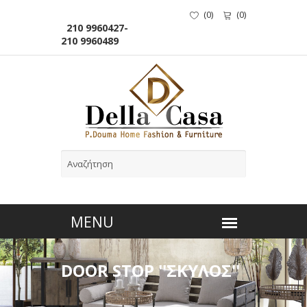
(
0
)
(
0
)
210 9960427-
210 9960489
DOOR STOP ''ΣΚΥΛΟΣ''