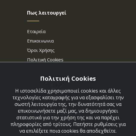
Πως λειτουργεί
Εταιρεία
Επικοινωνια
Όροι Χρήσης
Πολιτική Cookies
Πολιτική Cookies
Η ιστοσελίδα χρησιμοποιεί cookies και άλλες
τεχνολογίες καταγραφής για να εξασφαλίσει την
σωστή λειτουργία της, την δυνατότητά σας να
επικοινωνήσετε μαζί μας, να δημιουργήσει
Στεφάνου Σαράφη 36,
στατιστικά για την χρήση της και να παρέχει
Αργυρούπολη 164 52
πληροφορίες από τρίτους. Πατήστε ρυθμίσεις για
να επιλέξετε ποια cookies θα αποδεχθείτε.
210 9960427-210 9960489