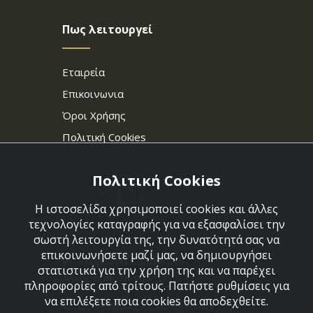
Πως λειτουργεί
Εταιρεία
Επικοινωνια
Όροι Χρήσης
Πολιτική Cookies
Πολιτική Cookies
Η ιστοσελίδα χρησιμοποιεί cookies και άλλες
τεχνολογίες καταγραφής για να εξασφαλίσει την
σωστή λειτουργία της, την δυνατότητά σας να
επικοινωνήσετε μαζί μας, να δημιουργήσει
Στεφάνου Σαράφη 36,
στατιστικά για την χρήση της και να παρέχει
Αργυρούπολη 164 52
πληροφορίες από τρίτους. Πατήστε ρυθμίσεις για
να επιλέξετε ποια cookies θα αποδεχθείτε.
210 9960427-210 9960489