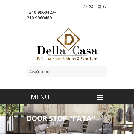
(
0
)
(
0
)
210 9960427-
210 9960489
DOOR STOP ''ΓΑΤΑ''