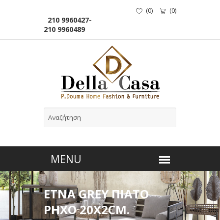
(
0
)
(
0
)
210 9960427-
210 9960489
ETNA GREY ΠΙΑΤΟ
ΡΗΧΟ 20X2CM.