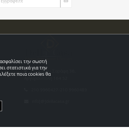
εξασφαλίσει την σωστή
ει στατιστικά για την
Στεφάνου Σαράφη 36,
λέξετε ποια cookies θα
Αργυρούπολη 164 52
210 9960427-210 9960489
info[@]dellacasa.gr