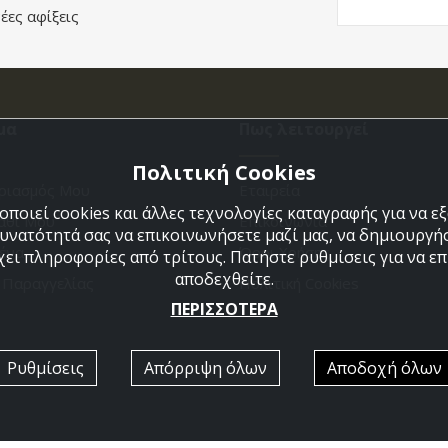
έες αφίξεις
μα
Πως λειτουργεί
Πολιτική Cookies
ριασμός Μου
Εταιρεία
ποιεί cookies και άλλες τεχνολογίες καταγραφής για να 
άθι Μου
Επικοινωνια
δυνατότητά σας να επικοινωνήσετε μαζί μας, να δημιουργήσ
ένα
Όροι Χρήσης
χει πληροφορίες από τρίτους. Πατήστε ρυθμίσεις για να επι
αποδεχθείτε.
η Παραγγελίας
Πολιτική Cookies
ΠΕΡΙΣΣΟΤΕΡΑ
Ρυθμίσεις
Απόρριψη όλων
Αποδοχή όλων