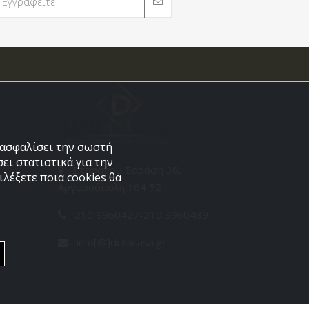
εξασφαλίσει την σωστή
ει στατιστικά για την
Στεφάνου Σαράφη 36,
λέξετε ποια cookies θα
Αργυρούπολη 164 52
210 9960427-210 9960489
info[@]dellacasa.gr