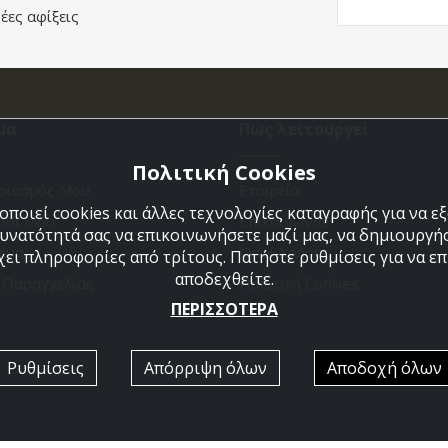
έες αφίξεις
μα
Πως λειτουργεί
Πολιτική Cookies
ριασμός Μου
Εταιρεία
ποιεί cookies και άλλες τεχνολογίες καταγραφής για να 
άθι Μου
Επικοινωνια
δυνατότητά σας να επικοινωνήσετε μαζί μας, να δημιουργήσ
ένα
Όροι Χρήσης
χει πληροφορίες από τρίτους. Πατήστε ρυθμίσεις για να επι
αποδεχθείτε.
η Παραγγελίας
Πολιτική Cookies
ΠΕΡΙΣΣΟΤΕΡΑ
Ρυθμίσεις
Απόρριψη όλων
Αποδοχή όλων