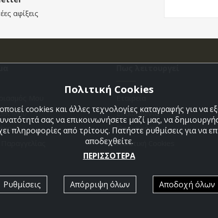
έες αφίξεις
μα
Πως λειτουργεί
Πολιτική Cookies
ριασμός Μου
Εταιρεία
ποιεί cookies και άλλες τεχνολογίες καταγραφής για να 
άθι Μου
Επικοινωνια
δυνατότητά σας να επικοινωνήσετε μαζί μας, να δημιουργήσ
ένα
Όροι Χρήσης
χει πληροφορίες από τρίτους. Πατήστε ρυθμίσεις για να επι
αποδεχθείτε.
η Παραγγελίας
Πολιτική Cookies
ΠΕΡΙΣΣΟΤΕΡΑ
Ρυθμίσεις
Απόρριψη όλων
Αποδοχή όλων