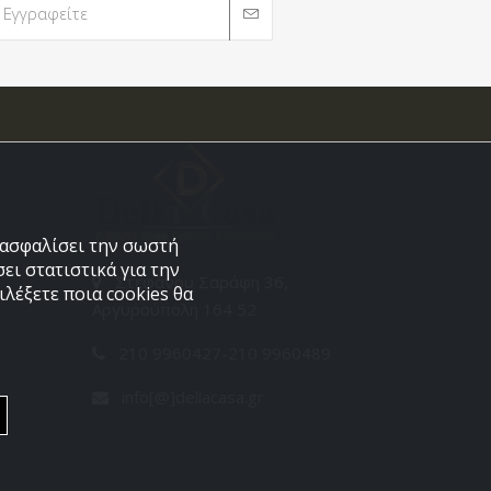
εξασφαλίσει την σωστή
ει στατιστικά για την
Στεφάνου Σαράφη 36,
λέξετε ποια cookies θα
Αργυρούπολη 164 52
210 9960427-210 9960489
info[@]dellacasa.gr