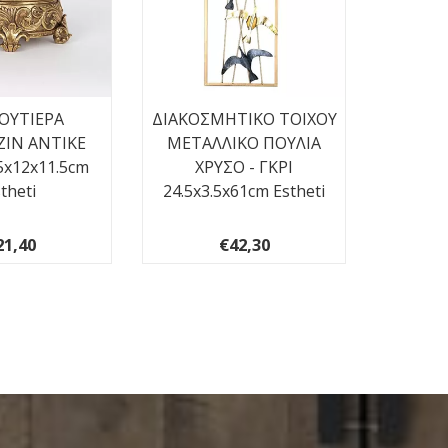
ΟΥΤΙΕΡΑ
ΔΙΑΚΟΣΜΗΤΙΚΟ ΤΟΙΧΟΥ
ΠΙΝΑ
ΖΙΝ ΑΝΤΙΚΕ
ΜΕΤΑΛΛΙΚΟ ΠΟΥΛΙΑ
ΚΑΡΑΒΙ
5x12x11.5cm
ΧΡΥΣΟ - ΓΚΡΙ
theti
24.5x3.5x61cm Estheti
21,40
€42,30