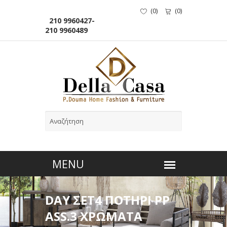
(
0
)
(
0
)
210 9960427-
210 9960489
DAY ΣΕΤ4 ΠΟΤΗΡΙ PP
ΑSS.3 ΧΡΩΜΑΤΑ