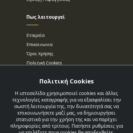
Πως λειτουργεί
Εταιρεία
Επικοινωνια
Όροι Χρήσης
Πολιτική Cookies
Πολιτική Cookies
Η ιστοσελίδα χρησιμοποιεί cookies και άλλες
τεχνολογίες καταγραφής για να εξασφαλίσει την
σωστή λειτουργία της, την δυνατότητά σας να
επικοινωνήσετε μαζί μας, να δημιουργήσει
Στεφάνου Σαράφη 36,
στατιστικά για την χρήση της και να παρέχει
Αργυρούπολη 164 52
πληροφορίες από τρίτους. Πατήστε ρυθμίσεις για
να επιλέξετε ποια cookies θα αποδεχθείτε.